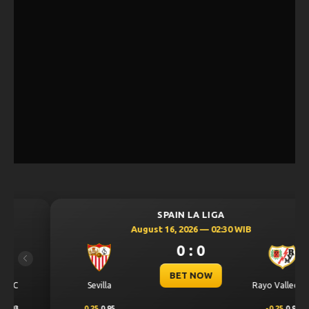
SPAIN LA LIGA
August 16, 2026 — 02:30 WIB
0 : 0
Previous
Next
BET NOW
Sevilla
Rayo Vallecano
0.25
0.95
-0.25
0.95