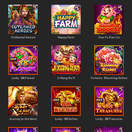
Outlawed Heroes
Happy Farm
Duo Fu Duo Cai
Lucky - 88 Flower
Ji Xiang Ru Yi
Fortune - Blooming Riches
Journey to the West
Lucky - 88 Riches
Lucky - 88 Treasures