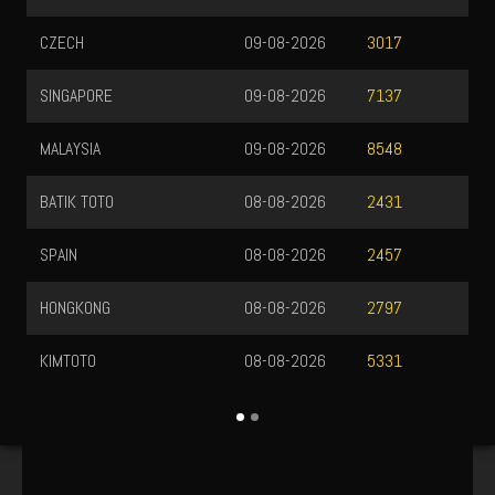
TAIWAN
08-08-2026
4329
OREGON
09-08-2026
3617
BANGKOK
09-08-2026
4051
TEXAS
08-08-2026
5210