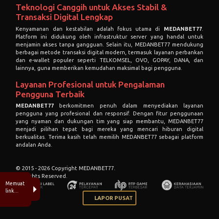
Teknologi Canggih untuk Akses Stabil &
Transaksi Digital Lengkap
Kenyamanan dan kestabilan adalah fokus utama di
MEDANBET77
.
Platform ini didukung oleh infrastruktur server yang handal untuk
menjamin akses tanpa gangguan. Selain itu, MEDANBET77 mendukung
berbagai metode transaksi digital modern, termasuk layanan perbankan
dan e-wallet populer seperti TELKOMSEL, OVO, GOPAY, DANA, dan
lainnya, guna memberikan kemudahan maksimal bagi pengguna.
Layanan Profesional untuk Pengalaman
Pengguna Terbaik
MEDANBET77
berkomitmen penuh dalam menyediakan layanan
pengguna yang profesional dan responsif. Dengan fitur penggunaan
yang nyaman dan dukungan tim yang siap membantu, MEDANBET77
menjadi pilihan tepat bagi mereka yang mencari hiburan digital
berkualitas. Terima kasih telah memilih MEDANBET77 sebagai platform
andalan Anda.
© 2015 - 2026 Copyright MEDANBET77.
All Rights Reserved.
LAPOR PUSAT