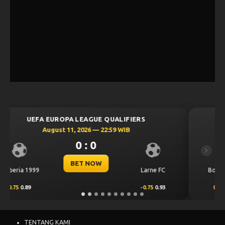
UEFA CHAMPIONS LEAGUE QUALIFIERS
August 11, 2026 — 22:59 WIB
0 : 0
Previous
Next
BET NOW
Bodo Glimt
Union Saint-Gilloise
0.75
0.77
-0.75
-0.95
TENTANG KAMI