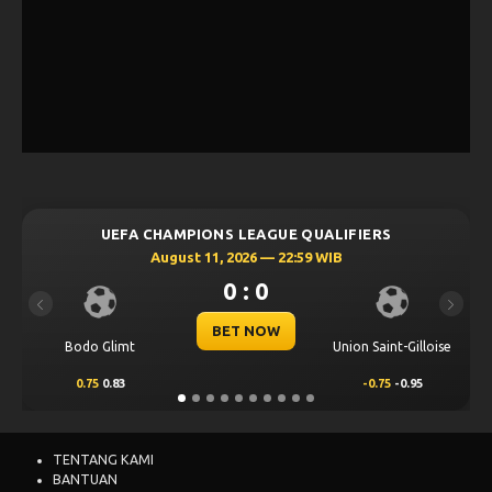
 CHAMPIONS LEAGUE QUALIFIERS
UEFA EU
August 11, 2026 — 22:59 WIB
Augu
0 : 0
Previous
Next
BET NOW
Union Saint-Gilloise
FC Iberia 1999
-0.75
-0.95
0.75
0.88
TENTANG KAMI
BANTUAN