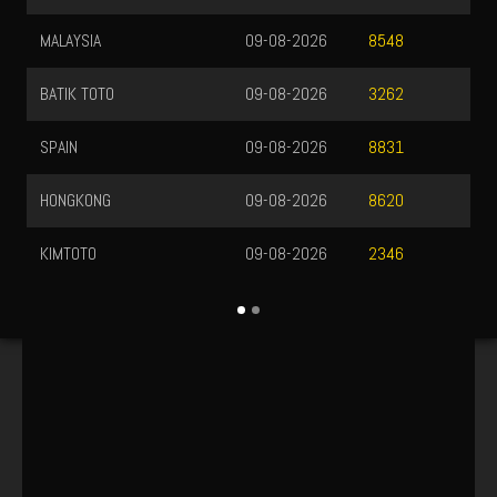
MALAYSIA
09-08-2026
8548
BATIK TOTO
09-08-2026
3262
SPAIN
09-08-2026
8831
HONGKONG
09-08-2026
8620
KIMTOTO
09-08-2026
2346