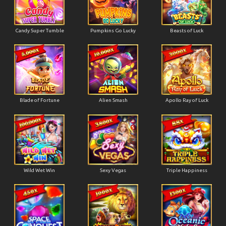
Candy Super Tumble
Pumpkins Go Lucky
Beasts of Luck
Blade of Fortune
Alien Smash
Apollo Ray of Luck
Wild Wet Win
Sexy Vegas
Triple Happiness