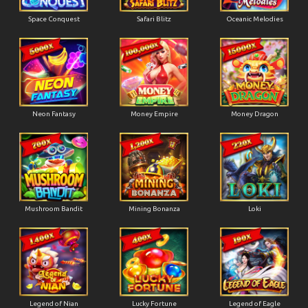
Space Conquest
Safari Blitz
Oceanic Melodies
Neon Fantasy
Money Empire
Money Dragon
Mushroom Bandit
Mining Bonanza
Loki
Legend of Nian
Lucky Fortune
Legend of Eagle