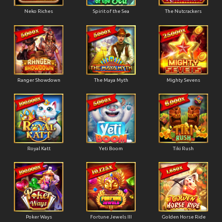
Neko Riches
Spirit of the Sea
The Nutcrackers
Ranger Showdown
The Maya Myth
Mighty Sevens
Royal Katt
Yeti Boom
Tiki Rush
Poker Ways
Fortune Jewels III
Golden Horse Ride