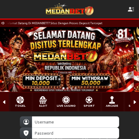
Selamat Datang Di MEDANBET77 Situs Dengan Proses Deposit Tercepat
TOGEL
SLOT
LIVE CASINO
SPORT
ARCADE
SABU