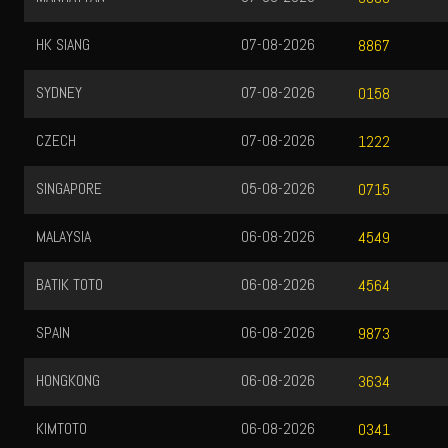
HK SIANG
07-08-2026
8867
SYDNEY
07-08-2026
0158
CZECH
07-08-2026
1222
SINGAPORE
05-08-2026
0715
MALAYSIA
06-08-2026
4549
BATIK TOTO
06-08-2026
4564
SPAIN
06-08-2026
9873
HONGKONG
06-08-2026
3634
KIMTOTO
06-08-2026
0341