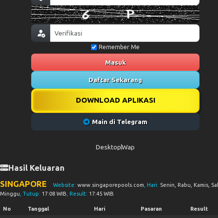
Remember Me
Masuk
Daftar Sekarang
DOWNLOAD APLIKASI
Main di Telegram
Desktop
Wap
Hasil Keluaran
SINGAPORE
Website:
www.singaporepools.com
, Hari:
Senin, Rabu, Kamis, Sa
Minggu
, Tutup:
17:08 WIB
, Result:
17:45 WIB
No
Tanggal
Hari
Pasaran
Result