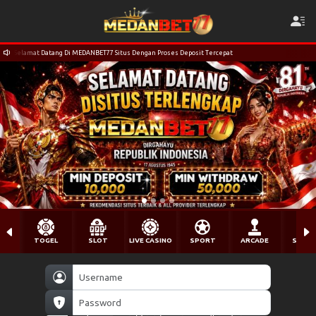
Selamat Datang Di MEDANBET77 Situs Dengan Proses Deposit Tercepat
TOGEL
SLOT
LIVE CASINO
SPORT
ARCADE
SABU