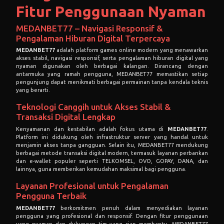
Fitur Penggunaan Nyaman
MEDANBET77 – Navigasi Responsif &
Pengalaman Hiburan Digital Terpercaya
MEDANBET77
adalah platform games online modern yang menawarkan
akses stabil, navigasi responsif, serta pengalaman hiburan digital yang
nyaman digunakan oleh berbagai kalangan. Dirancang dengan
antarmuka yang ramah pengguna, MEDANBET77 memastikan setiap
pengunjung dapat menikmati berbagai permainan tanpa kendala teknis
yang berarti.
Teknologi Canggih untuk Akses Stabil &
Transaksi Digital Lengkap
Kenyamanan dan kestabilan adalah fokus utama di
MEDANBET77
.
Platform ini didukung oleh infrastruktur server yang handal untuk
menjamin akses tanpa gangguan. Selain itu, MEDANBET77 mendukung
berbagai metode transaksi digital modern, termasuk layanan perbankan
dan e-wallet populer seperti TELKOMSEL, OVO, GOPAY, DANA, dan
lainnya, guna memberikan kemudahan maksimal bagi pengguna.
Layanan Profesional untuk Pengalaman
Pengguna Terbaik
MEDANBET77
berkomitmen penuh dalam menyediakan layanan
pengguna yang profesional dan responsif. Dengan fitur penggunaan
yang nyaman dan dukungan tim yang siap membantu, MEDANBET77