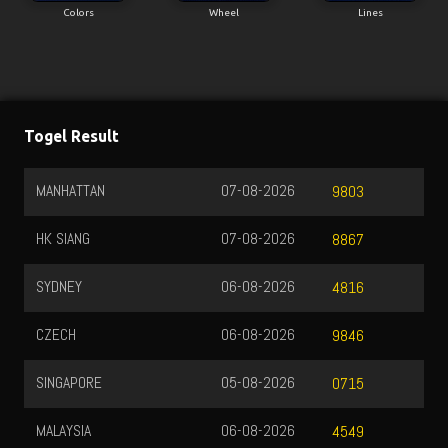
Colors
Wheel
Lines
Togel Result
MANHATTAN
07-08-2026
9803
HK SIANG
07-08-2026
8867
SYDNEY
06-08-2026
4816
CZECH
06-08-2026
9846
SINGAPORE
05-08-2026
0715
MALAYSIA
06-08-2026
4549