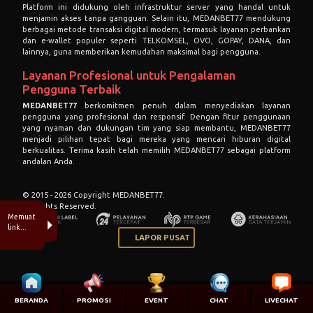
Platform ini didukung oleh infrastruktur server yang handal untuk
menjamin akses tanpa gangguan. Selain itu, MEDANBET77 mendukung
berbagai metode transaksi digital modern, termasuk layanan perbankan
dan e-wallet populer seperti TELKOMSEL, OVO, GOPAY, DANA, dan
lainnya, guna memberikan kemudahan maksimal bagi pengguna.
Layanan Profesional untuk Pengalaman
Pengguna Terbaik
MEDANBET77
berkomitmen penuh dalam menyediakan layanan
pengguna yang profesional dan responsif. Dengan fitur penggunaan
yang nyaman dan dukungan tim yang siap membantu, MEDANBET77
menjadi pilihan tepat bagi mereka yang mencari hiburan digital
berkualitas. Terima kasih telah memilih MEDANBET77 sebagai platform
andalan Anda.
© 2015 - 2026 Copyright MEDANBET77.
All Rights Reserved.
LAPOR PUSAT
BERANDA
PROMOSI
EVENT
CHAT
LIVECHAT