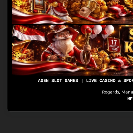
SLOT & LIVE CASINO 0.10%
SPORTSBOOK 0.10%
Syarat dan Ketentuan :
Daftarkan diri anda menjadi member medanbet
DISCOUNT TOGEL
Setelah itu silahkan login dan klik menu Referral
Di menu Referral, Anda akan mendapatkan link s
2D = 29% KEMENANGAN X70
ref=MEDANBET77
3D = 59% KEMENANGAN X400
Bonus Referral akan langsung masuk ke User ID a
4D = 66% KEMENANGAN X3000
yang anda sebar
SYARAT DAN KETENTUAN
AGEN SLOT GAMES | LIVE CASINO & SPO
Regards, Man
Bonus Member Baru tidak bisa digabungkan denga
ME
Bonus Member Baru 20% Tidak Berlaku Untuk Depos
Syarat withdrawal 20% (new member) dan 15% (Begad
over bisa withdawal tapi bonus ditarik kembali
Perhitungan Cashback 15% diberikan seminggu sekal
Perhitungan Rollingan 1% kamis-minggu (diberikan ha