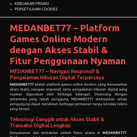
KEBIJAKAN PRIVASI
PERSETUJUAN COOKIES
MEDANBET77 – Platform
Games Online Modern
dengan Akses Stabil &
Fitur Penggunaan Nyaman
MEDANBET77 – Navigasi Responsif &
Pengalaman Hiburan Digital Terpercaya
MEDANBET77
adalah platform games online modern yang menawarkan
akses stabil, navigasi responsif, serta pengalaman hiburan digital yang
nyaman digunakan oleh berbagai kalangan. Dirancang dengan
antarmuka yang ramah pengguna, MEDANBET77 memastikan setiap
pengunjung dapat menikmati berbagai permainan tanpa kendala teknis
yang berarti.
Teknologi Canggih untuk Akses Stabil &
Transaksi Digital Lengkap
Kenyamanan dan kestabilan adalah fokus utama di
MEDANBET77
.