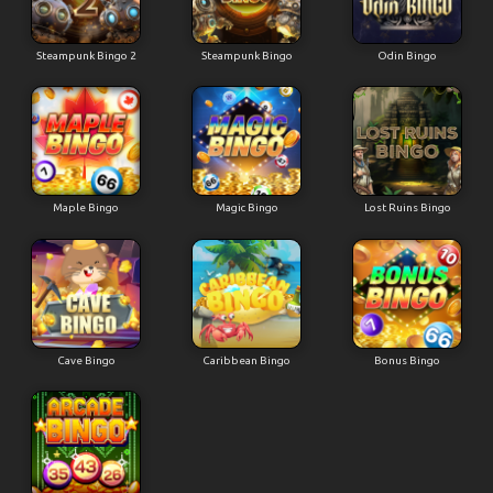
Steampunk Bingo 2
Steampunk Bingo
Odin Bingo
Maple Bingo
Magic Bingo
Lost Ruins Bingo
Cave Bingo
Caribbean Bingo
Bonus Bingo