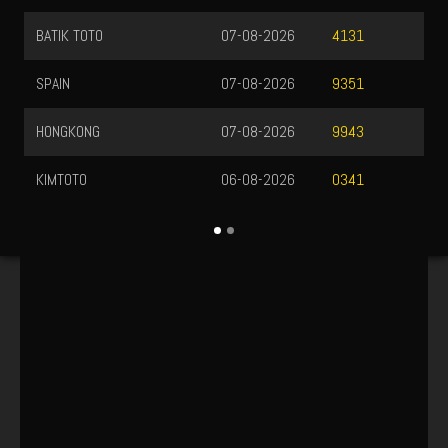
TEXAS
07-08-2026
8131