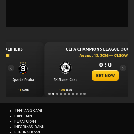
UEFA CHAMPIONS LEAGUE QUALIFIERS
August 12, 2026 — 01:30 WIB
0 : 0
Previous
Next
BET NOW
SK Sturm Graz
Fenerbahce
-0.5
0.95
0.5
0.87
TENTANG KAMI
BANTUAN
PERATURAN
INFORMASI BANK
HUBUNGI KAMI